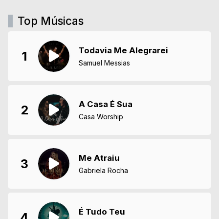
Top Músicas
Todavia Me Alegrarei
1
Samuel Messias
A Casa É Sua
2
Casa Worship
Me Atraiu
3
Gabriela Rocha
É Tudo Teu
4